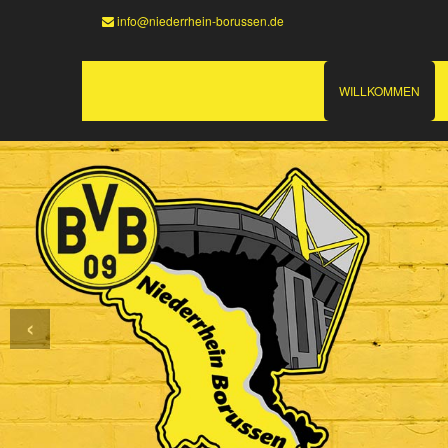
info@niederrhein-borussen.de
WILLKOMMEN
‹