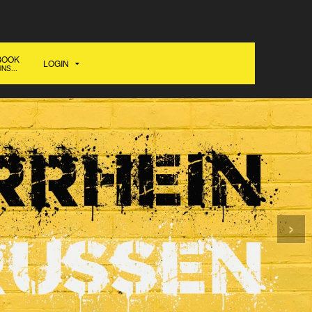
BOOK
LOGIN
NS...
›